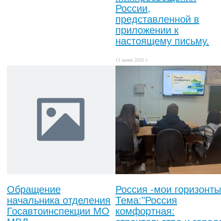
России,
представленной в
приложении к
настоящему письму.
11 июня 2026 г.
Обращение
Россия -мои горизонты
начальника отделения
Тема:"Россия
Госавтоинспекции МО
комфортная: