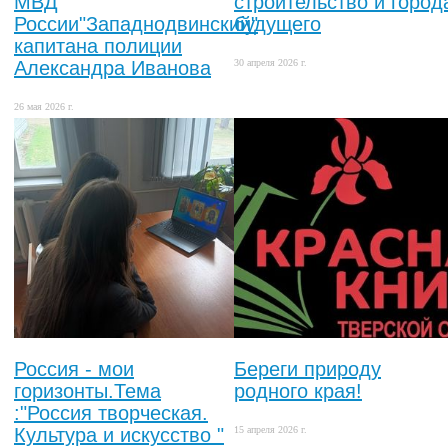
МВД
строительство и город
России"Западнодвинский"
будущего
капитана полиции
Александра Иванова
30 апреля 2026 г.
26 мая 2026 г.
Россия - мои
Береги природу
горизонты.Тема
родного края!
:"Россия творческая.
Культура и искусство "
15 апреля 2026 г.