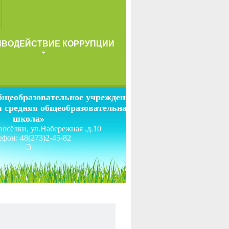
ИВОДЕЙСТВИЕ КОРРУПЦИИ
щеобразовательное учреждение
 средняя общеобразовательная
школа»
восёлки, ул.Набережная ,д.10
ефон: 48(273)2-45-82
Э